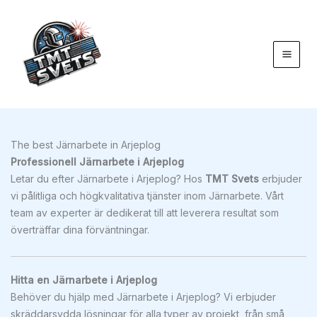
Hoppa
till
innehåll
The best Järnarbete in Arjeplog
Professionell Järnarbete i Arjeplog
Letar du efter Järnarbete i Arjeplog? Hos
TMT Svets
erbjuder
vi pålitliga och högkvalitativa tjänster inom Järnarbete. Vårt
team av experter är dedikerat till att leverera resultat som
överträffar dina förväntningar.
Hitta en Järnarbete i Arjeplog
Behöver du hjälp med Järnarbete i Arjeplog? Vi erbjuder
skräddarsydda lösningar för alla typer av projekt, från små