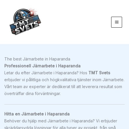
Hoppa
till
innehåll
The best Järnarbete in Haparanda
Professionell Järnarbete i Haparanda
Letar du efter Järnarbete i Haparanda? Hos
TMT Svets
erbjuder vi pålitliga och högkvalitativa tjänster inom Järnarbete.
Vårt team av experter är dedikerat till att leverera resultat som
överträffar dina förväntningar.
Hitta en Järnarbete i Haparanda
Behöver du hjälp med Järnarbete i Haparanda? Vi erbjuder
skräddarsydda lösningar för alla typer av projekt, från små