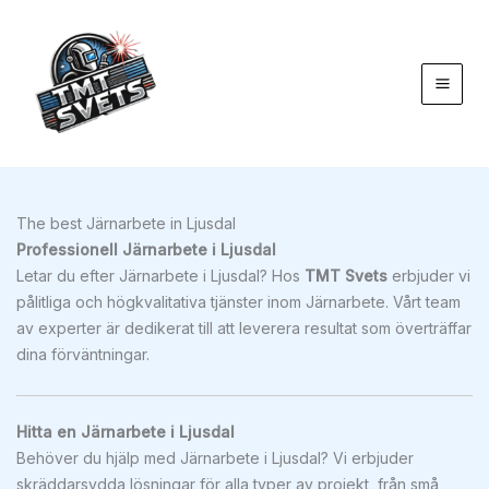
Hoppa
till
innehåll
The best Järnarbete in Ljusdal
Professionell Järnarbete i Ljusdal
Letar du efter Järnarbete i Ljusdal? Hos
TMT Svets
erbjuder vi
pålitliga och högkvalitativa tjänster inom Järnarbete. Vårt team
av experter är dedikerat till att leverera resultat som överträffar
dina förväntningar.
Hitta en Järnarbete i Ljusdal
Behöver du hjälp med Järnarbete i Ljusdal? Vi erbjuder
skräddarsydda lösningar för alla typer av projekt, från små