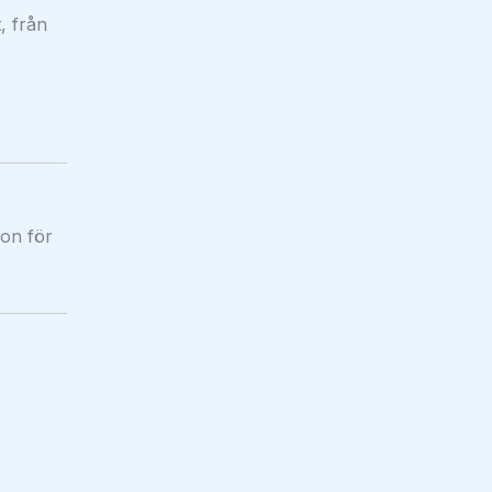
, från
ion för