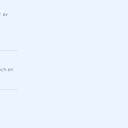
r av
och en