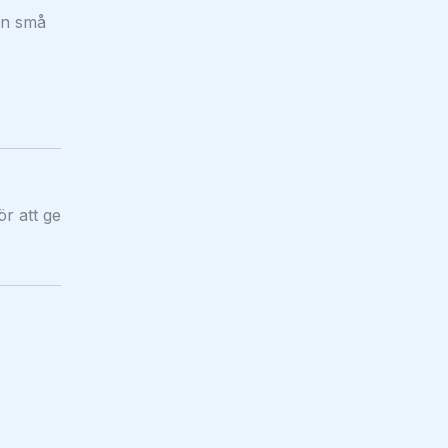
ån små
r att ge