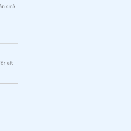
rån små
ör att