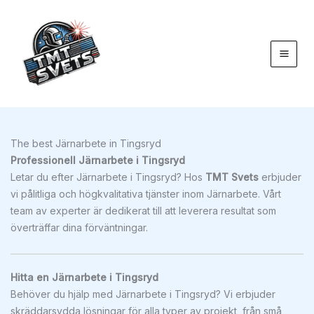
Hoppa
till
innehåll
The best Järnarbete in Tingsryd
Professionell Järnarbete i Tingsryd
Letar du efter Järnarbete i Tingsryd? Hos
TMT Svets
erbjuder
vi pålitliga och högkvalitativa tjänster inom Järnarbete. Vårt
team av experter är dedikerat till att leverera resultat som
överträffar dina förväntningar.
Hitta en Järnarbete i Tingsryd
Behöver du hjälp med Järnarbete i Tingsryd? Vi erbjuder
skräddarsydda lösningar för alla typer av projekt, från små