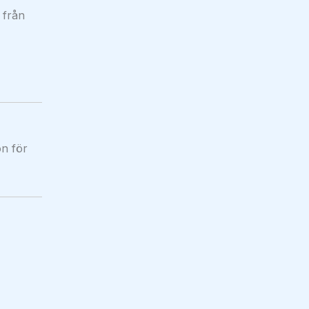
 från
on för